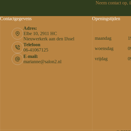
Neem contact op, ik
Contactgegevens
Openingstijden
Adres:
Elbe 10, 2911 HC
maandag
1
Nieuwerkerk aan den IJssel
Telefoon
woensdag
0
06-41067125
E-mail:
vrijdag
0
marianne@salon2.nl