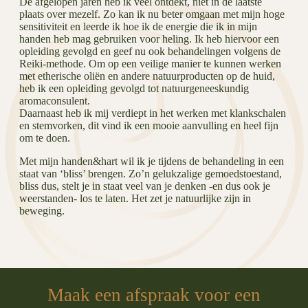
De afgelopen jaren heb ik veel ontdekt, niet in de laatste
plaats over mezelf. Zo kan ik nu beter omgaan met mijn hoge
sensitiviteit en leerde ik hoe ik de energie die ik in mijn
handen heb mag gebruiken voor heling. Ik heb hiervoor een
opleiding gevolgd en geef nu ook behandelingen volgens de
Reiki-methode. Om op een veilige manier te kunnen werken
met etherische oliën en andere natuurproducten op de huid,
heb ik een opleiding gevolgd tot natuurgeneeskundig
aromaconsulent.
Daarnaast heb ik mij verdiept in het werken met klankschalen
en stemvorken, dit vind ik een mooie aanvulling en heel fijn
om te doen.
Met mijn handen&hart wil ik je tijdens de behandeling in een
staat van ‘bliss’ brengen. Zo’n gelukzalige gemoedstoestand,
bliss dus, stelt je in staat veel van je denken -en dus ook je
weerstanden- los te laten. Het zet je natuurlijke zijn in
beweging.
Maak een afspraak voor een