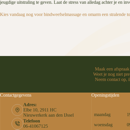
jeugdige uitstraling te geven. Laat de stress van alledag achter je en 
Kies vandaag nog voor bindweefselmassage en omarm een stralende to
Maak een afspraak
Weet je nog niet pre
Neem contact op, ik
Contactgegevens
Openingstijden
Adres:
Elbe 10, 2911 HC
maandag
1
Nieuwerkerk aan den IJssel
Telefoon
woensdag
0
06-41067125