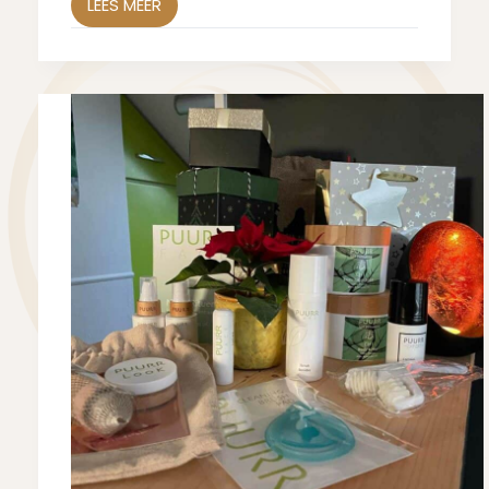
LEES MEER
GLOW
&
FLOW
VAN
SALON2
MEI-
JUNI
2025