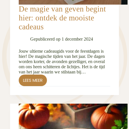
De magie van geven begint
hier: ontdek de mooiste
cadeaus
Gepubliceerd op
1 december 2024
Jouw ultieme cadeaugids voor de feestdagen is
hier! De magische tijden van het jaar. De dagen
worden korter, de avonden gezelliger, en overal
om ons heen schitteren de lichtjes. Het is de tijd
van het jaar waarin we stilstaan bij…
LEES MEER
DE
MAGIE
VAN
GEVEN
BEGINT
HIER:
ONTDEK
DE
MOOISTE
CADEAUS