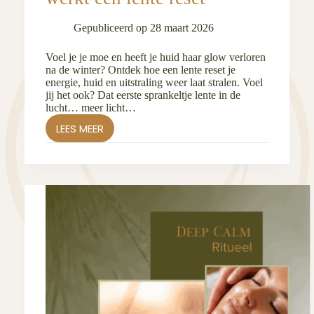
Gepubliceerd op
28 maart 2026
Voel je je moe en heeft je huid haar glow verloren
na de winter? Ontdek hoe een lente reset je
energie, huid en uitstraling weer laat stralen. Voel
jij het ook? Dat eerste sprankeltje lente in de
lucht… meer licht…
LEES MEER
DOFFE
HUID
EN
WEINIG
ENERGIE
NA
DE
WINTER?
ZO
WERKT
EEN
LENTE
RESET