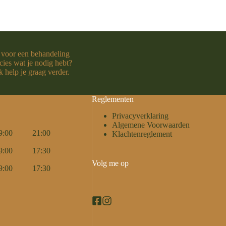
 voor een behandeling
cies wat je nodig hebt?
 help je graag verder.
Reglementen
Privacyverklaring
Algemene Voorwaarden
9:00
21:00
Klachtenreglement
9:00
17:30
Volg me op
9:00
17:30