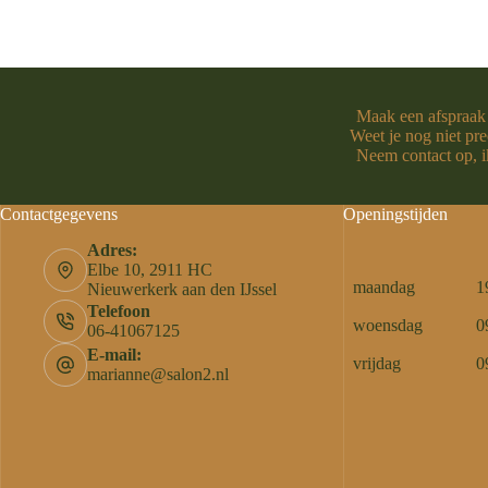
Maak een afspraak
Weet je nog niet pre
Neem contact op, ik
Contactgegevens
Openingstijden
Adres:
Elbe 10, 2911 HC
maandag
1
Nieuwerkerk aan den IJssel
Telefoon
woensdag
0
06-41067125
E-mail:
vrijdag
0
marianne@salon2.nl